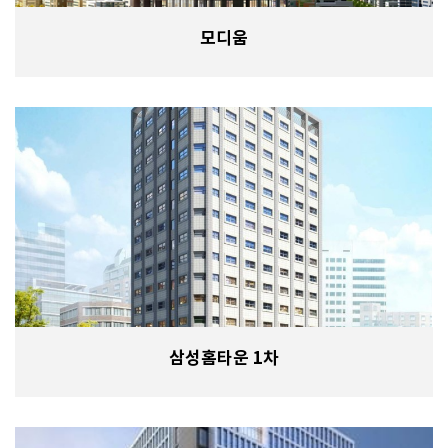
모디움
삼성홈타운 1차